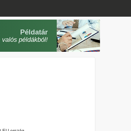
Példatár
 valós példákból!
i EU ország