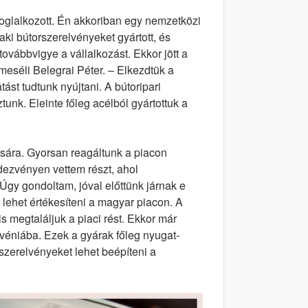
oglalkozott. Én akkoriban egy nemzetközi
aki bútorszerelvényeket gyártott, és
ovábbvigye a vállalkozást. Ekkor jött a
 meséli Belegrai Péter. – Elkezdtük a
st tudtunk nyújtani. A bútoripari
unk. Eleinte főleg acélból gyártottuk a
ására. Gyorsan reagáltunk a piacon
ndezvényen vettem részt, ahol
Úgy gondoltam, jóval előttünk járnak e
 lehet értékesíteni a magyar piacon. A
 is megtaláljuk a piaci rést. Ekkor már
éniába. Ezek a gyárak főleg nyugat-
szerelvényeket lehet beépíteni a