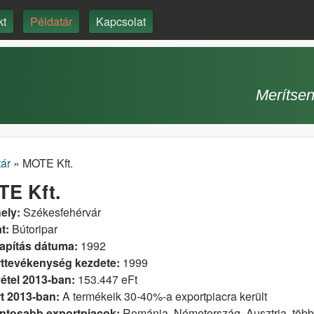
Ugrás a tartalomra
kt
Példatár
Kapcsolat
Merítsen
ár
»
MOTE Kft.
enlegi hely
E Kft.
ely:
Székesfehérvár
t:
Bútoripar
apítás dátuma:
1992
ttevékenység kezdete:
1999
étel 2013-ban:
153.447 eFt
t 2013-ban:
A termékeik 30-40%-a exportpiacra került
ntosabb exportpiacok:
Románia, Németország, Ausztria, több