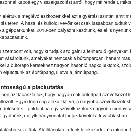
azonnal kapott egy visszaigazolást arról, hogy mit rendelt, mik
 elértük a meglévő eszközeinkkel azt a gyártási szintet, amit 
tás terén. A hazai és külföldi vevőinket csak lassabban tudtuk v
 a gépparkunkat. 2010-ben pályázni kezdtünk, és el is nyertünk
 kapacitásunk.
 szempont volt, hogy ki tudjuk szolgálni a felmerülő igényeket.
t vásároltunk, amelyeket nemcsak a bútoriparban, hanem más 
el a bútorajtó keretekhez nagyon hasonló napkollektorok, szolár
 eljutottunk az építőiparig, illetve a járműiparig.
ontosságú a piackutatás
-ben azt tapasztaltuk, hogy nagyon sok bútoripari szövetkezet tön
tozott. Egyre több cég alakult kft-vé, a nagyobb szövetkezetekbő
ndeléseink – például ha egy szövetkezetnek nagyobb mennyiség
t figyelnünk, melyik irányvonalat tudjuk követni a továbbiakban.
tatásba kezdtünk. Kiállításokra jártunk tájékozódni, és minde