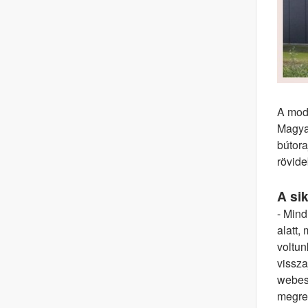
A mode
Magyar
bútora
rövide
A sik
- Mind
alatt,
voltun
vissza
webes 
megren