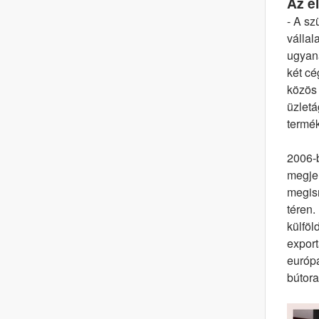
Az el
- A sz
vállal
ugyana
két cé
közös 
üzletá
termék
2006-b
megjel
megism
téren.
külföl
expor
európa
bútora