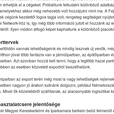
 érhetjük el a cégeket. Próbáltunk felkutatni különböző adatbá
 amelyekhez akkor még nehezebb volt hozzájutni mint ma. A Fe
k cégünk kezdettől fogva tagja volt, rengeteg segítséget nyújto
 Network-höz is, így még több információ jutott el hozzánk az 
téről. Ilyen módon átfogó képet kaphattunk a különböző piacokr
rttervek
belföldön vannak lehetőségeink és mindig lesznek új vevők, mé
, itthon jóval több fantázia van a járműiparban, az építőiparban
parban. Azt azonban hozzá kell tenni, hogy a legtöbb hazai part
ebben az esetben közvetett exportról beszélhetünk.
riparban az export terén még most is nagy lehetőségek rejlenek
setben nagyon jó árakon tudnánk dolgozni, például Németorsz
. Mivel ők közelebbről szállítanak, az alacsonyabb logisztikai 
pasztalatcsere jelentősége
jér Megyei Kereskedelmi és Iparkamara berkein belül felmerül