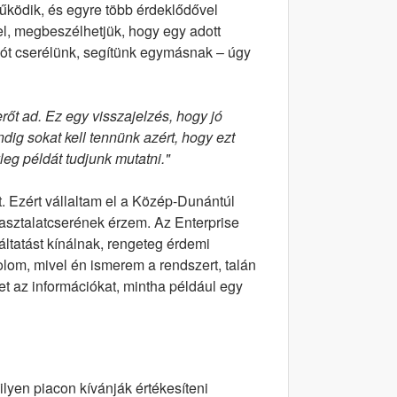
űködik, és egyre több érdeklődővel
gel, megbeszélhetjük, hogy egy adott
ciót cserélünk, segítünk egymásnak – úgy
rőt ad. Ez egy visszajelzés, hogy jó
ig sokat kell tennünk azért, hogy ezt
leg példát tudjunk mutatni."
. Ezért vállaltam el a Közép-Dunántúl
pasztalatcserének érzem. Az Enterprise
áltatást kínálnak, rengeteg érdemi
lom, mivel én ismerem a rendszert, talán
t az információkat, mintha például egy
lyen piacon kívánják értékesíteni