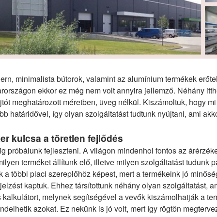
rn, minimalista bútorok, valamint az alumínium termékek erőtel
országon ekkor ez még nem volt annyira jellemző. Néhány itth
jtót meghatározott méretben, üveg nélkül. Kiszámoltuk, hogy m
bb határidővel, így olyan szolgáltatást tudtunk nyújtani, ami ak
er kulcsa a töretlen fejlődés
ig próbálunk fejleszteni. A világon mindenhol fontos az árérzé
 milyen terméket állítunk elő, illetve milyen szolgáltatást tudun
k a többi piaci szereplőhöz képest, mert a termékeink jó minőség
jelzést kaptuk. Ehhez társítottunk néhány olyan szolgáltatást, 
kalkulátort, melynek segítségével a vevők kiszámolhatják a te
delhetik azokat. Ez nekünk is jó volt, mert így rögtön megterve