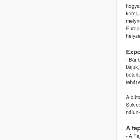
hogyan
kérni,
melyne
Europe
helyze
Expo
- Bár 
látjuk
bútori
tehát 
A búto
Sok e
nálunk
A ta
- A Fe