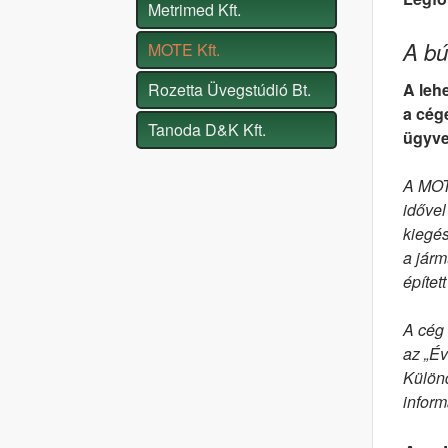
Metrimed Kft.
A bú
MOTE Kft.
Rozetta Üvegstúdió Bt.
A leh
a cége
Tanoda D&K Kft.
ügyve
A MOTE
idővel
kiegés
a járm
építet
A cég 
az „Év
Különd
inform