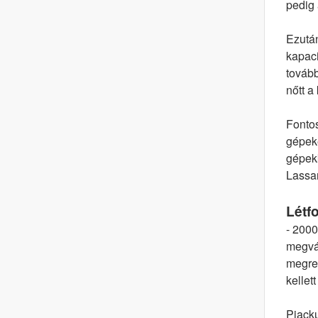
pedig 
Ezután
kapaci
tovább
nőtt a
Fontos
gépeke
gépekk
Lassan
Létf
- 2000
megvál
megre
kellet
Piacku