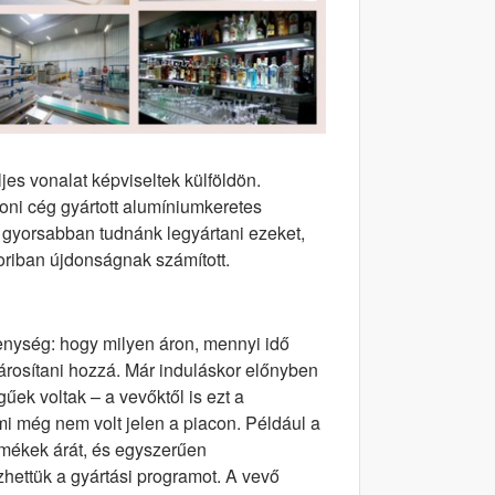
jes vonalat képviseltek külföldön.
oni cég gyártott alumíniumkeretes
i gyorsabban tudnánk legyártani ezeket,
koriban újdonságnak számított.
kenység: hogy milyen áron, mennyi idő
k párosítani hozzá. Már induláskor előnyben
űek voltak – a vevőktől is ezt a
ami még nem volt jelen a piacon. Például a
rmékek árát, és egyszerűen
zhettük a gyártási programot. A vevő