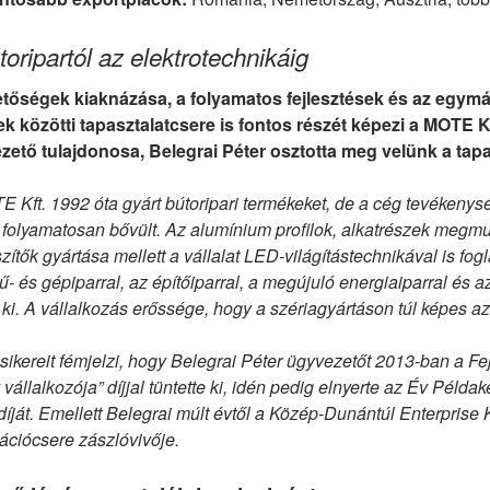
toripartól az elektrotechnikáig
etőségek kiaknázása, a folyamatos fejlesztések és az egymá
k közötti tapasztalatcsere is fontos részét képezi a MOTE Kf
zető tulajdonosa, Belegrai Péter osztotta meg velünk a tapas
 Kft. 1992 óta gyárt bútoripari termékeket, de a cég tevékenys
 folyamatosan bővült. Az alumínium profilok, alkatrészek megmu
zítők gyártása mellett a vállalat LED-világítástechnikával is fog
ű- és gépiparral, az építőiparral, a megújuló energiaiparral és az
t ki. A vállalkozás erőssége, hogy a szériagyártáson túl képes az
sikereit fémjelzi, hogy Belegrai Péter ügyvezetőt 2013-ban a 
 vállalkozója” díjjal tüntette ki, idén pedig elnyerte az Év Pél
íját. Emellett Belegrai múlt évtől a Közép-Dunántúl Enterprise 
ációcsere zászlóvivője.