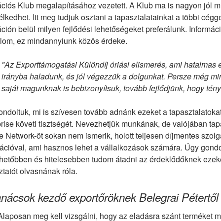
ciós Klub megalapításához vezetett. A Klub ma is nagyon jól m
lkedhet. Itt meg tudjuk osztani a tapasztalatainkat a többi cég
ción belül milyen fejlődési lehetőségeket preferálunk. Informá
lom, ez mindannyiunk közös érdeke.
"Az Exporttámogatási Különdíj óriási elismerés, ami hatalmas e
irányba haladunk, és jól végezzük a dolgunkat. Persze még mind
saját magunknak is bebizonyítsuk, tovább fejlődjünk, hogy tény
ndoltuk, mi is szívesen tovább adnánk ezeket a tapasztalatokat
rise követi tisztségét. Nevezhetjük munkának, de valójában ta
 Network-öt sokan nem ismerik, holott teljesen díjmentes szolg
ációval, ami hasznos lehet a vállalkozások számára. Úgy gondo
hetőbben és hitelesebben tudom átadni az érdeklődőknek ezeke
ztatót olvasnának róla.
anácsok kezdő exportőröknek Belegrai Pétertől
Alaposan meg kell vizsgálni, hogy az eladásra szánt terméket mi