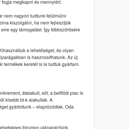
or fogja megkapni és mennyiért.
már nem nagyon tudtunk felülmúlni
olna kiszolgálni, ha nem fejlesztjük
 erre egy támogatást. Így többszörösére
 Kihasználtuk a lehetőséget, és olyan
iparágakban is hasznosíthatunk. Az új
 termékek keretét is le tudtuk gyártani.
krement, átalakult, sőt, a belföldi piac is
l kisebb bt-k alakultak. A
et gyártottunk – elaprózódtak. Oda
n lehetséges fórumon utánanéztünk,