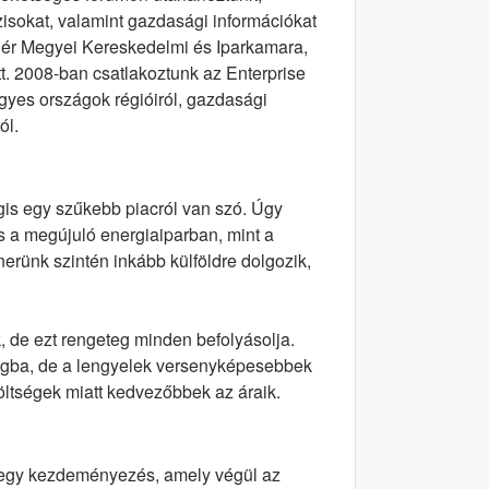
zisokat, valamint gazdasági információkat
jér Megyei Kereskedelmi és Iparkamara,
tt. 2008-ban csatlakoztunk az Enterprise
egyes országok régióiról, gazdasági
ól.
gis egy szűkebb piacról van szó. Úgy
 és a megújuló energiaiparban, mint a
nerünk szintén inkább külföldre dolgozik,
, de ezt rengeteg minden befolyásolja.
ágba, de a lengyelek versenyképesebbek
költségek miatt kedvezőbbek az áraik.
t egy kezdeményezés, amely végül az