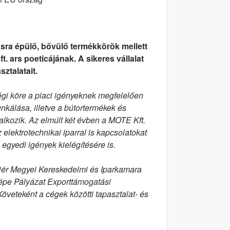
sra épülő, bővülő termékkörök mellett
t. ars poeticájának. A sikeres vállalat
ztalatait.
égi köre a piaci igényeknek megfelelően
nkálása, illetve a bútortermékek és
lalkozik. Az elmúlt két évben a MOTE Kft.
 elektrotechnikai iparral is kapcsolatokat
 egyedi igények kielégítésére is.
Fejér Megyei Kereskedelmi és Iparkamara
daképe Pályázat Exporttámogatási
Követeként a cégek közötti tapasztalat- és