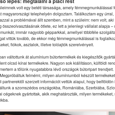
ső lépés: megtalálni a piaci rést
üleimnek volt egy betéti társasága, amely fémmegmunkálással f
at magyarországi telephelyén dolgoztam. Találkoztam egy úrral, 
zzal a problémával állt szemben, mint a szüleim: nem volt, aki t
g összeolvasztásának ötlete, ez lett a jelenlegi vállalat alapja –
munkát, immár nagyobb gépparkkal, amellyel többféle szolgáltatá
gat vittük tovább, de ekkor még fémmegmunkálással is foglalkozt
eket, fiókok, asztalok, illetve tolóajtók szerelvényeit.
an váltottunk át alumínium bútortermékek és kiegészítők gyárt
ent olcsó kínai termékekre. Nagyon sok kiállításon, külföldi re
ertem a tőlünk nyugatabbra lévő országok bútoripari trendjeit. 
 Megpróbáltuk felmérni, milyen alumíniumból készült termékeket
di partnerektől szerzett információt vettük alapul, hogy belföldön
táltunk a szomszédos országokba, Romániába, Szerbiába, Szlov
i cégeknek gyártottak, akik meghatározták, milyen termékeket, 
ikba.