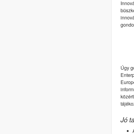
Innová
büszké
innová
gondo
Úgy go
Enterp
Europe
inform
közért
tájéko
Jó t